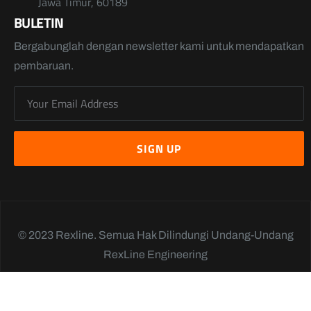
Jawa Timur, 60189
BULETIN
Bergabunglah dengan newsletter kami untuk mendapatkan
pembaruan.
© 2023 Rexline. Semua Hak Dilindungi Undang-Undang
RexLine Engineering