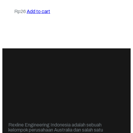
Rp
26
Add to cart
Rexline Engineering Indonesia adalah sebuah
kelompok perusahaan Australia dan salah satu