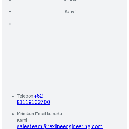
Karier
+62
Telepon
81119103700
Kirimkan Email kepada
Kami
salesteam@rexlineengineering.com