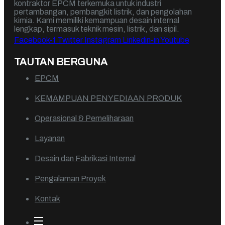
kontraktor EPCM terkemuka untuk industri
pertambangan, pembangkit listrik, dan pengolahan
kimia. Kami memiliki kemampuan desain internal
lengkap, termasuk teknik mesin, listrik, dan sipil.
Facebook-f
Twitter
Instagram
Linkedin-in
Youtube
TAUTAN BERGUNA
EPCM
KEMAMPUAN PENYEDIAAN PRODUK
Operasional & Pemeliharaan
Layanan
Desain dan Fabrikasi Internal
Pengalaman Proyek
Kontak