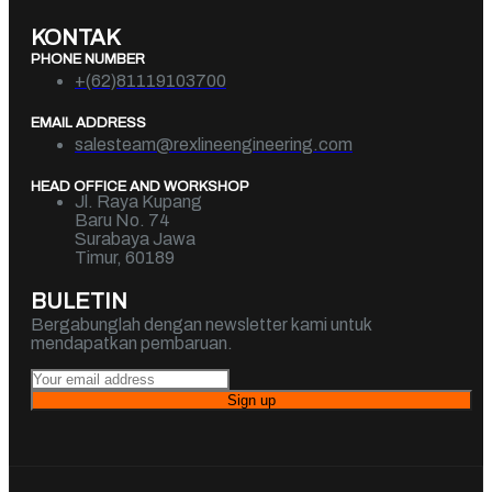
KONTAK
PHONE NUMBER
+(62)81119103700
EMAIL ADDRESS
salesteam@rexlineengineering.com
HEAD OFFICE AND WORKSHOP
Jl. Raya Kupang
Baru No. 74
Surabaya Jawa
Timur, 60189
BULETIN
Bergabunglah dengan newsletter kami untuk
mendapatkan pembaruan.