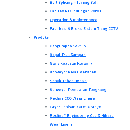
Belt Splicing – Joining Belt
Lapisan Perlindungan Korosi
Operation & Maintenance
Fabrikasi & Ereksi Sistem Tiang CCTV
Produks
Pengumpan Sekrup
Kapal Truk Sampah
Garis Keausan Keramik
Konveyor Kelas Makanan
Sabuk Tahan Bensin
Konveyor Pemuatan Tongkang
Rexline CCO Wear Liners
Layar Lapisan Karet Oranye
Rexline™ Engineering Cco & Nihard
Wear Liners