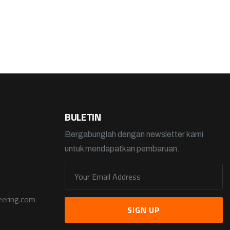
BULETIN
Bergabunglah dengan newsletter kami
untuk mendapatkan pembaruan.
eering.com