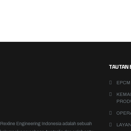
TAUTAN 
EPCM
KEMA
PROD
OPER
Rexline Engineering Indonesia adalah sebuah
LAYA