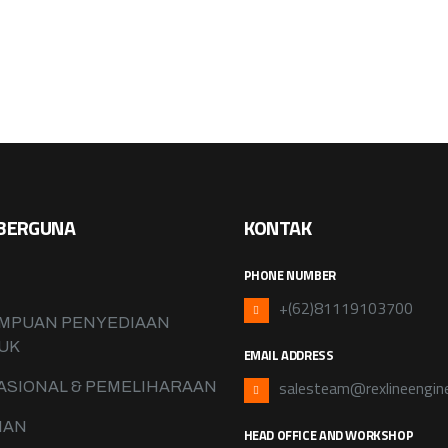
BERGUNA
KONTAK
PHONE NUMBER
+(62)81119103700
MPUAN PENYEDIAAN
UK
EMAIL ADDRESS
salesteam@rexlineengin
ASIONAL & PEMELIHARAAN
NAN
HEAD OFFICE AND WORKSHOP