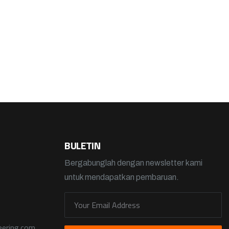
BULETIN
Bergabunglah dengan newsletter kami
untuk mendapatkan pembaruan.
eering.com