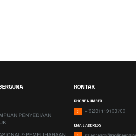
BERGUNA
KONTAK
PHONE NUMBER
+(62)81119103700
MPUAN PENYEDIAAN
UK
EMAIL ADDRESS
salesteam@rexlineengin
ASIONAL & PEMELIHARAAN