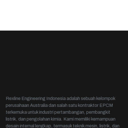
Rexline Engineering Indonesia adalah sebuah kelompok
perusahaan Australia dan salah satu kontraktor EPCM
terkemuka untuk industri pertambangan, pembangkit
listrik, dan pengolahan kimia. Kami memiliki kemampuan
desain internal lengkap, termasuk teknik mesin, listrik, dan