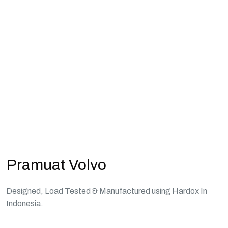
Volvo
RexLine
>
Pramuat
Volvo
Pramuat Volvo
Designed, Load Tested & Manufactured using Hardox In
Indonesia.